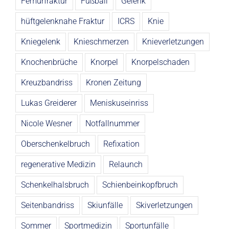
Femurfraktur
Fußball
Gelenk
hüftgelenknahe Fraktur
ICRS
Knie
Kniegelenk
Knieschmerzen
Knieverletzungen
Knochenbrüche
Knorpel
Knorpelschaden
Kreuzbandriss
Kronen Zeitung
Lukas Greiderer
Meniskuseinriss
Nicole Wesner
Notfallnummer
Oberschenkelbruch
Refixation
regenerative Medizin
Relaunch
Schenkelhalsbruch
Schienbeinkopfbruch
Seitenbandriss
Skiunfälle
Skiverletzungen
Sommer
Sportmedizin
Sportunfälle