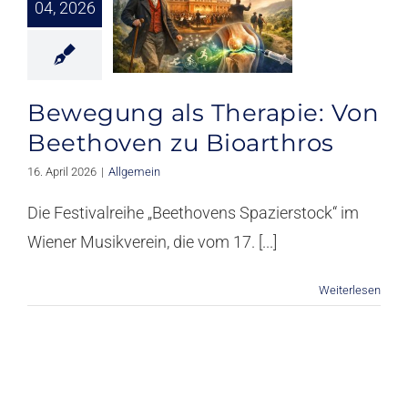
Unfall
04, 2026
Wunden
Orthobiologie
Bewegung als Therapie: Von
Beethoven zu Bioarthros
Wissen & Forschung
16. April 2026
|
Allgemein
Kontakt
Die Festivalreihe „Beethovens Spazierstock“ im
Wiener Musikverein, die vom 17. [...]
Weiterlesen