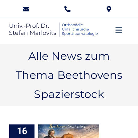
Zum
Inhalt
springen
Toggle
Naviga
Knie
Alle News zum
Knorpel
Thema Beethovens
Knochen
Spazierstock
Kinder
Sport
16