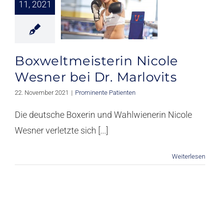
Unfall
11, 2021
Wunden
Orthobiologie
Boxweltmeisterin Nicole
Wesner bei Dr. Marlovits
Wissen & Forschung
22. November 2021
|
Prominente Patienten
Kontakt
Die deutsche Boxerin und Wahlwienerin Nicole
Wesner verletzte sich [...]
Weiterlesen