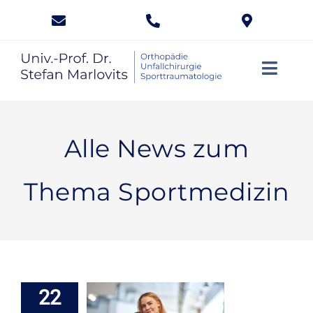
Zum
Inhalt
springen
Toggle
Naviga
Knie
Alle News zum
Knorpel
Thema Sportmedizin
Knochen
Kinder
Sport
22