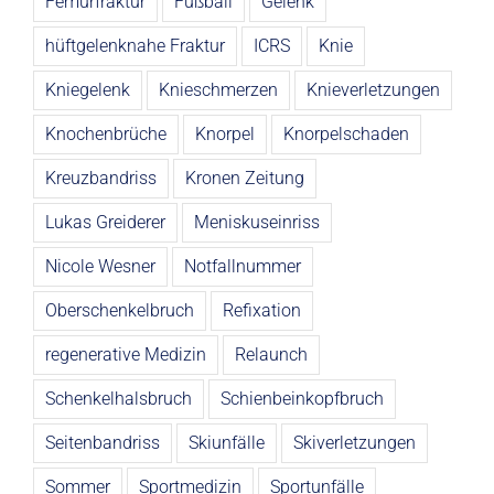
Femurfraktur
Fußball
Gelenk
hüftgelenknahe Fraktur
ICRS
Knie
Kniegelenk
Knieschmerzen
Knieverletzungen
Knochenbrüche
Knorpel
Knorpelschaden
Kreuzbandriss
Kronen Zeitung
Lukas Greiderer
Meniskuseinriss
Nicole Wesner
Notfallnummer
Oberschenkelbruch
Refixation
regenerative Medizin
Relaunch
Schenkelhalsbruch
Schienbeinkopfbruch
Seitenbandriss
Skiunfälle
Skiverletzungen
Sommer
Sportmedizin
Sportunfälle