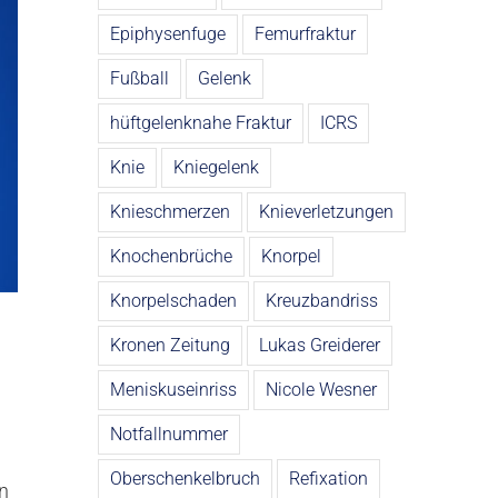
Epiphysenfuge
Femurfraktur
Fußball
Gelenk
hüftgelenknahe Fraktur
ICRS
Knie
Kniegelenk
Knieschmerzen
Knieverletzungen
Knochenbrüche
Knorpel
Knorpelschaden
Kreuzbandriss
Kronen Zeitung
Lukas Greiderer
Meniskuseinriss
Nicole Wesner
Notfallnummer
Oberschenkelbruch
Refixation
en