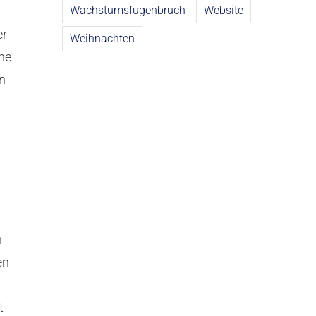
Wachstumsfugenbruch
Website
er
Weihnachten
ne
n
n
en
t