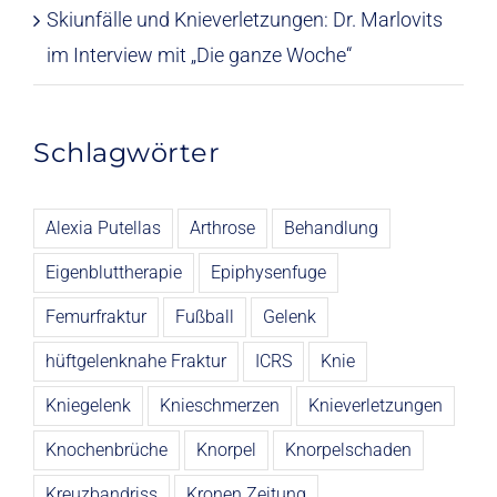
Skiunfälle und Knieverletzungen: Dr. Marlovits
im Interview mit „Die ganze Woche“
Schlagwörter
Alexia Putellas
Arthrose
Behandlung
Eigenbluttherapie
Epiphysenfuge
Femurfraktur
Fußball
Gelenk
hüftgelenknahe Fraktur
ICRS
Knie
Kniegelenk
Knieschmerzen
Knieverletzungen
Knochenbrüche
Knorpel
Knorpelschaden
Kreuzbandriss
Kronen Zeitung